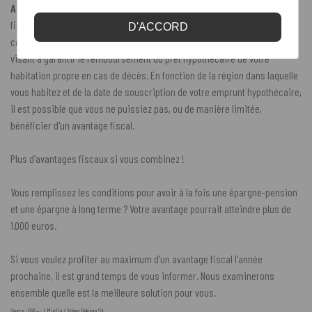
Attention :
l'épargne à long terme est reprise dans le même panier
fiscal que celui qui comprend, entre autres, des amortissements de
D'ACCORD
capital, des intérêts et des primes de votre assurance solde restant dû
visant à garantir le remboursement du prêt hypothécaire de votre
habitation propre en cas de décès. En fonction de la région dans laquelle
vous habitez et de la date de souscription de votre emprunt hypothécaire,
il est possible que vous ne puissiez pas, ou de manière limitée,
bénéficier d'un avantage fiscal.
Plus d'avantages fiscaux si vous combinez !
Vous remplissez les conditions pour avoir à la fois une épargne-pension
et une épargne à long terme ? Votre avantage pourrait atteindre plus de
1.000 euros.
Si vous voulez profiter au maximum d'un avantage fiscal l'année
prochaine, il est grand temps de vous informer. Nous examinerons
ensemble quelle est la meilleure solution pour vous.
Source : GVA--- / MinFin / Athora Belgium SA