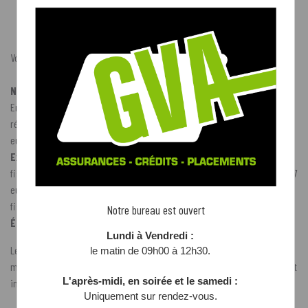
maximum 1.270 euros.
Vous devez déclarer le régime choisi chaque année.
Ne tombez pas dans le piège fiscal :
En effet, vous serez désavantagé(e) si vous optez pour le deuxième
régime fiscal et versez un montant annuel compris entre 990 et 1.188
euros.
Exemple :
si vous versez 1.000 euros, vous bénéficiez d'un avantage
fiscal de 25 % et récupérez 250 euros. Soit 47 euros de moins que les 297
euros que rapporte un versement de 990 euros dans le premier régime
fiscal avec un avantage fiscal de 30 %.
Notre bureau est ouvert
Épargne à long terme
Lundi à Vendredi :
Le montant de l'avantage fiscal peut atteindre 705 euros si vous versez le
le matin de 09h00 à 12h30.
montant maximal de 2.350 euros. Le plafond de l'épargne à long terme est
L'après-midi, en soirée et le samedi :
individuel et dépend de vos revenus professionnels.
Uniquement sur rendez-vous.