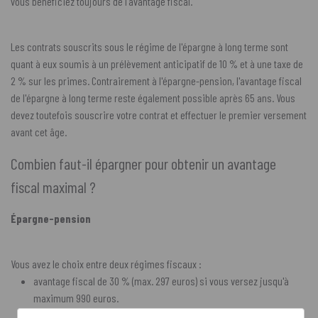
vous bénéficiez toujours de l'avantage fiscal.
Les contrats souscrits sous le régime de l'épargne à long terme sont
quant à eux soumis à un prélèvement anticipatif de 10 % et à une taxe de
2 % sur les primes. Contrairement à l'épargne-pension, l'avantage fiscal
de l'épargne à long terme reste également possible après 65 ans. Vous
devez toutefois souscrire votre contrat et effectuer le premier versement
avant cet âge.
Combien faut-il épargner pour obtenir un avantage
fiscal maximal ?
Épargne-pension
Vous avez le choix entre deux régimes fiscaux :
avantage fiscal de 30 % (max. 297 euros) si vous versez jusqu'à
maximum 990 euros.
avantage fiscal de 25 % (max. 317,50 euros) si vous versez jusqu'à